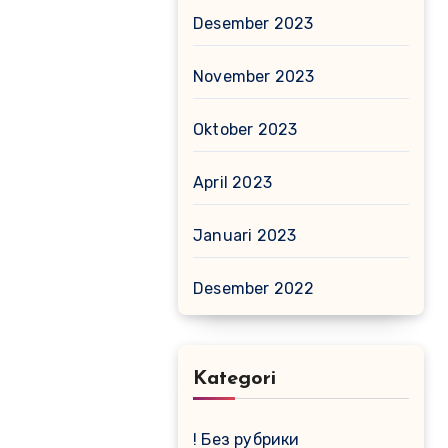
Desember 2023
November 2023
Oktober 2023
April 2023
Januari 2023
Desember 2022
Kategori
! Без рубрики