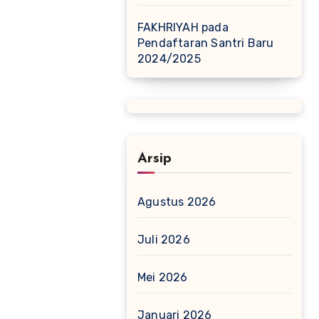
FAKHRIYAH
pada
Pendaftaran Santri Baru
2024/2025
Arsip
Agustus 2026
Juli 2026
Mei 2026
Januari 2026