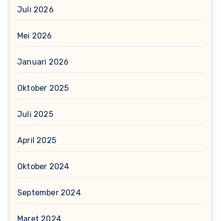
Juli 2026
Mei 2026
Januari 2026
Oktober 2025
Juli 2025
April 2025
Oktober 2024
September 2024
Maret 2024