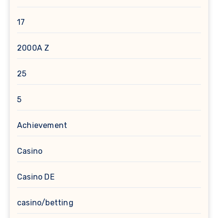
17
2000A Z
25
5
Achievement
Casino
Casino DE
casino/betting