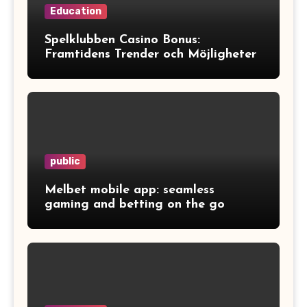
Education
Spelklubben Casino Bonus:
Framtidens Trender och Möjligheter
public
Melbet mobile app: seamless
gaming and betting on the go