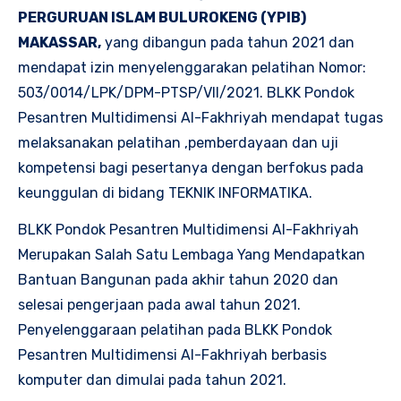
PERGURUAN ISLAM BULUROKENG (YPIB)
MAKASSAR,
yang dibangun pada tahun 2021 dan
mendapat izin menyelenggarakan pelatihan Nomor:
503/0014/LPK/DPM-PTSP/VII/2021. BLKK Pondok
Pesantren Multidimensi Al-Fakhriyah mendapat tugas
melaksanakan pelatihan ,pemberdayaan dan uji
kompetensi bagi pesertanya dengan berfokus pada
keunggulan di bidang TEKNIK INFORMATIKA.
BLKK Pondok Pesantren Multidimensi Al-Fakhriyah
Merupakan Salah Satu Lembaga Yang Mendapatkan
Bantuan Bangunan pada akhir tahun 2020 dan
selesai pengerjaan pada awal tahun 2021.
Penyelenggaraan pelatihan pada BLKK Pondok
Pesantren Multidimensi Al-Fakhriyah berbasis
komputer dan dimulai pada tahun 2021.