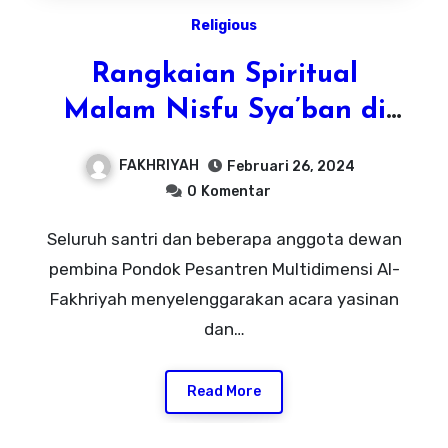
Religious
Rangkaian Spiritual
Malam Nisfu Sya’ban di
Pondok Pesantren Al-
FAKHRIYAH
Februari 26, 2024
Fakhriyah
0
Komentar
Seluruh santri dan beberapa anggota dewan
pembina Pondok Pesantren Multidimensi Al-
Fakhriyah menyelenggarakan acara yasinan
dan…
Read More