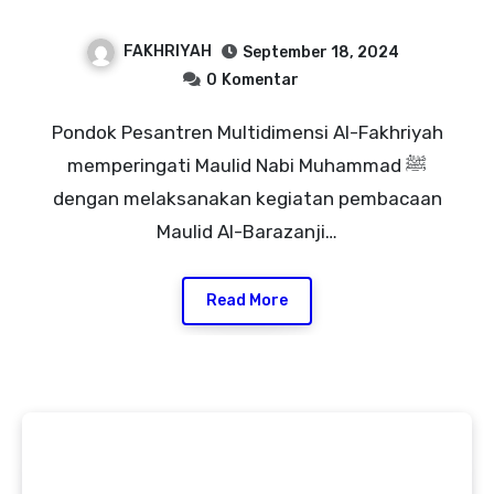
Santri Gelar Pembacaan
FAKHRIYAH
September 18, 2024
Maulid Al-Barazanji
0
Komentar
Pondok Pesantren Multidimensi Al-Fakhriyah
memperingati Maulid Nabi Muhammad ﷺ
dengan melaksanakan kegiatan pembacaan
Maulid Al-Barazanji…
Read More