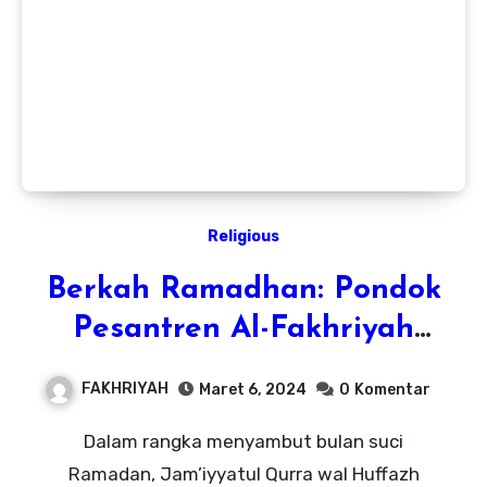
Religious
Berkah Ramadhan: Pondok
Pesantren Al-Fakhriyah
Terlibat dalam Sima’an Al-
FAKHRIYAH
Maret 6, 2024
0
Komentar
Qur’an 1000 Majelis
Dalam rangka menyambut bulan suci
Ramadan, Jam’iyyatul Qurra wal Huffazh