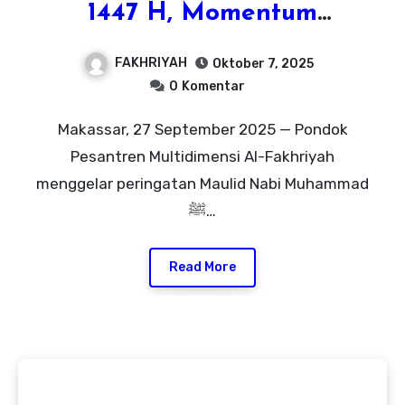
1447 H, Momentum
Meneladani Akhlak
FAKHRIYAH
Oktober 7, 2025
Rasulullah SAW
0
Komentar
Makassar, 27 September 2025 — Pondok
Pesantren Multidimensi Al-Fakhriyah
menggelar peringatan Maulid Nabi Muhammad
ﷺ…
Read More