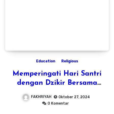
Education
Religious
Memperingati Hari Santri
dengan Dzikir Bersama
untuk Menguatkan Iman
FAKHRIYAH
Oktober 27, 2024
dan Persatuan
0
Komentar