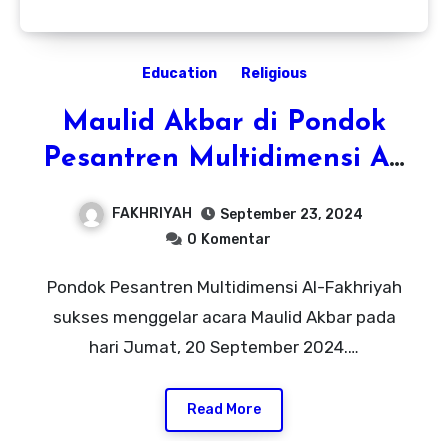
Education
Religious
Maulid Akbar di Pondok
Pesantren Multidimensi Al-
Fakhriyah Bersama Abuya
FAKHRIYAH
September 23, 2024
Syekh Soleh Bin
0
Komentar
Muhammad Basalamah
Pondok Pesantren Multidimensi Al-Fakhriyah
sukses menggelar acara Maulid Akbar pada
hari Jumat, 20 September 2024.…
Read More