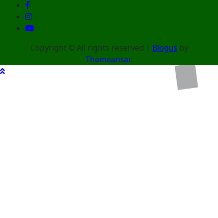
Copyright © All rights reserved
|
Blogus
by
Themeansar
.