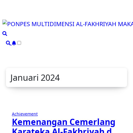
Lewati
ke
konten
Januari 2024
Achievement
Kemenangan Cemerlang
Karateka Al-Fakhriyah di