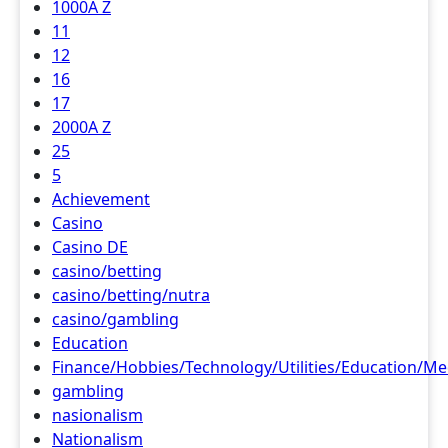
1000A Z
11
12
16
17
2000A Z
25
5
Achievement
Casino
Casino DE
casino/betting
casino/betting/nutra
casino/gambling
Education
Finance/Hobbies/Technology/Utilities/Education/Me
gambling
nasionalism
Nationalism