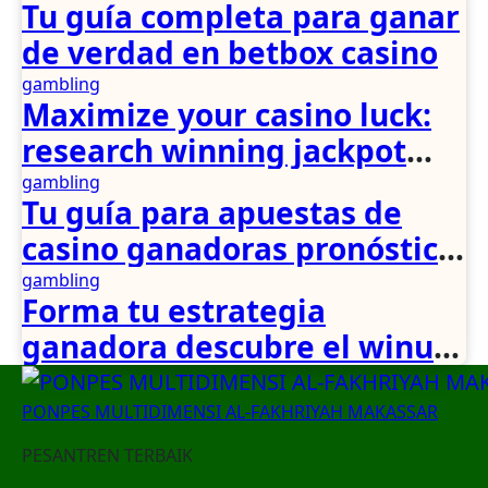
Tu guía completa para ganar
de verdad en betbox casino
gambling
Maximize your casino luck:
research winning jackpot
opportunities at waliya bet.
gambling
Tu guía para apuestas de
casino ganadoras pronóstico
de experto winum aguero
gambling
Forma tu estrategia
ganadora descubre el winum
de juego auténtico
PONPES MULTIDIMENSI AL-FAKHRIYAH MAKASSAR
PESANTREN TERBAIK