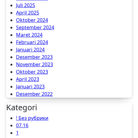
Juli 2025
April 2025
Oktober 2024
September 2024
Maret 2024
Februari 2024
Januari 2024
Desember 2023
November 2023
Oktober 2023
April 2023
Januari 2023
Desember 2022
Kategori
! Без рубрики
07.16
1