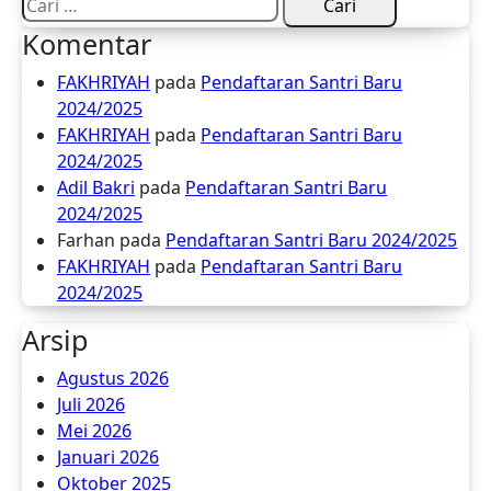
Cari
untuk:
Komentar
FAKHRIYAH
pada
Pendaftaran Santri Baru
2024/2025
FAKHRIYAH
pada
Pendaftaran Santri Baru
2024/2025
Adil Bakri
pada
Pendaftaran Santri Baru
2024/2025
Farhan
pada
Pendaftaran Santri Baru 2024/2025
FAKHRIYAH
pada
Pendaftaran Santri Baru
2024/2025
Arsip
Agustus 2026
Juli 2026
Mei 2026
Januari 2026
Oktober 2025