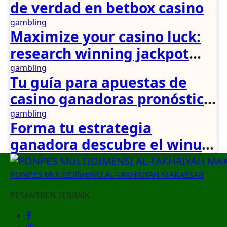
de verdad en betbox casino
gambling
Maximize your casino luck:
research winning jackpot
opportunities at waliya bet.
gambling
Tu guía para apuestas de
casino ganadoras pronóstico
de experto winum aguero
gambling
Forma tu estrategia
ganadora descubre el winum
de juego auténtico
PONPES MULTIDIMENSI AL-FAKHRIYAH MAKASSAR
PESANTREN TERBAIK