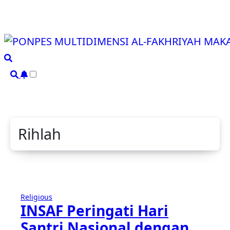
Lewati
ke
konten
Rihlah
Religious
INSAF Peringati Hari
Santri Nasional dengan