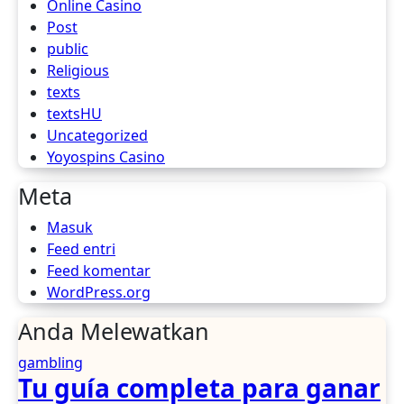
Online Casino
Post
public
Religious
texts
textsHU
Uncategorized
Yoyospins Casino
Meta
Masuk
Feed entri
Feed komentar
WordPress.org
Anda Melewatkan
gambling
Tu guía completa para ganar