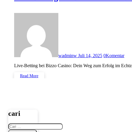
wadminw
Juli 14, 2025
0
Komentar
Live‑Betting bei Bizzo Casino: Dein Weg zum Erfolg im Echtze
Read More
cari
Cari
untuk: