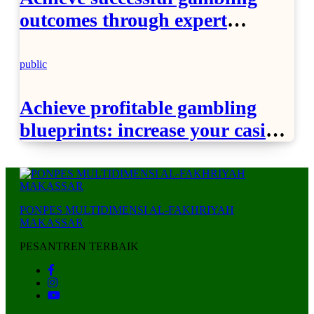
outcomes through expert
protection
public
Achieve profitable gambling
blueprints: increase your casino
funds
PONPES MULTIDIMENSI AL-FAKHRIYAH
MAKASSAR
PESANTREN TERBAIK