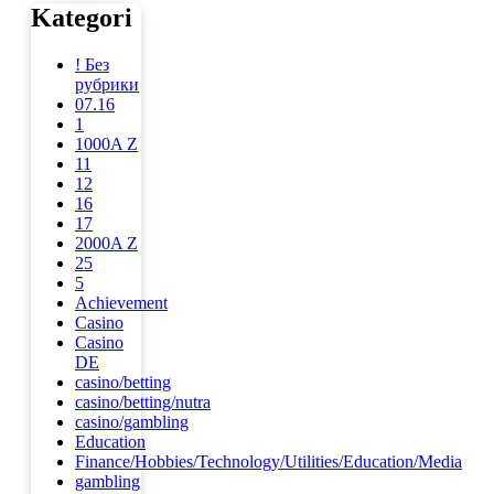
Kategori
! Без
рубрики
07.16
1
1000A Z
11
12
16
17
2000A Z
25
5
Achievement
Casino
Casino
DE
casino/betting
casino/betting/nutra
casino/gambling
Education
Finance/Hobbies/Technology/Utilities/Education/Media
gambling