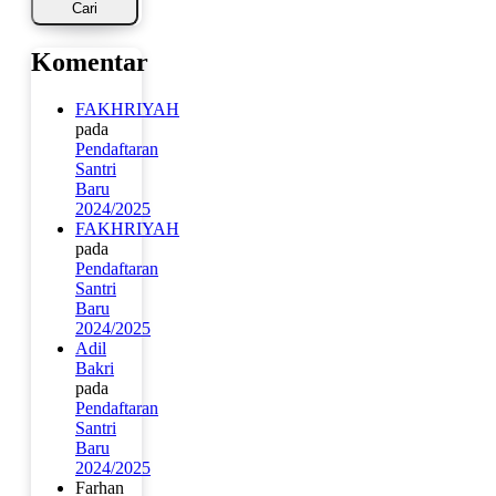
Komentar
FAKHRIYAH
pada
Pendaftaran
Santri
Baru
2024/2025
FAKHRIYAH
pada
Pendaftaran
Santri
Baru
2024/2025
Adil
Bakri
pada
Pendaftaran
Santri
Baru
2024/2025
Farhan