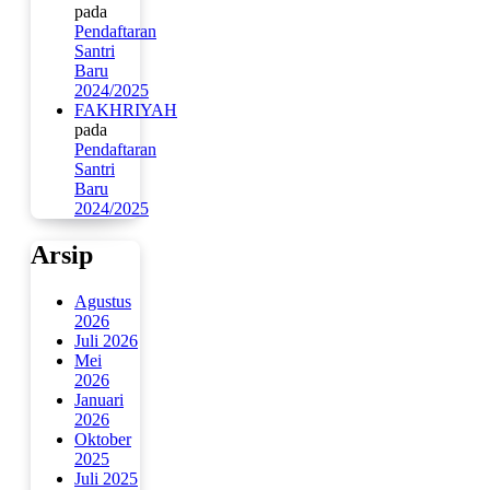
pada
Pendaftaran
Santri
Baru
2024/2025
FAKHRIYAH
pada
Pendaftaran
Santri
Baru
2024/2025
Arsip
Agustus
2026
Juli 2026
Mei
2026
Januari
2026
Oktober
2025
Juli 2025