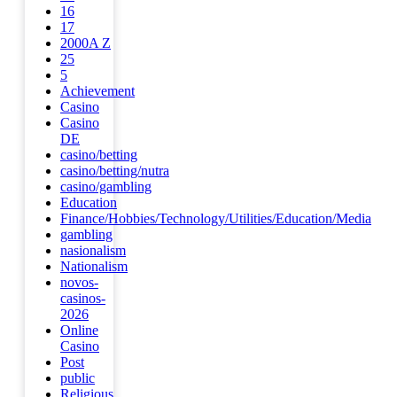
16
17
2000A Z
25
5
Achievement
Casino
Casino
DE
casino/betting
casino/betting/nutra
casino/gambling
Education
Finance/Hobbies/Technology/Utilities/Education/Media
gambling
nasionalism
Nationalism
novos-
casinos-
2026
Online
Casino
Post
public
Religious