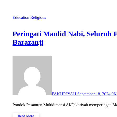
Education
Religious
Peringati Maulid Nabi, Seluruh
Barazanji
FAKHRIYAH
September 18, 2024
0
K
Read More