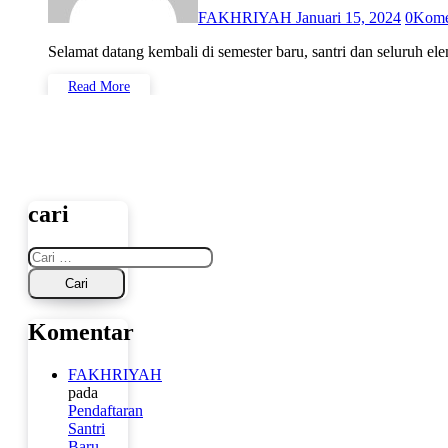
FAKHRIYAH
Januari 15, 2024
0
Kome
Selamat datang kembali di semester baru, santri dan seluruh
Read More
cari
Cari
untuk:
Komentar
FAKHRIYAH
pada
Pendaftaran
Santri
Baru