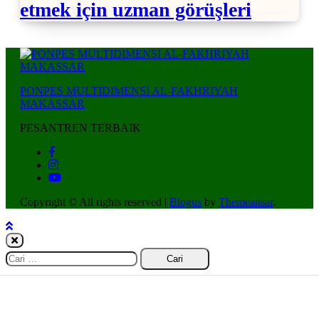
etmek için uzman görüşleri
PONPES MULTIDIMENSI AL-FAKHRIYAH
MAKASSAR
PESANTREN TERBAIK
Copyright © All rights reserved
|
Blogus
by
Themeansar
.
Cari
untuk: