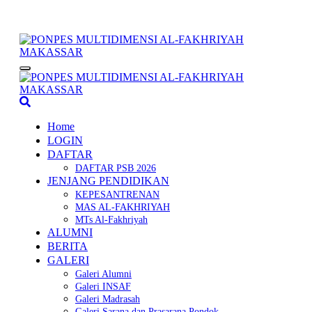
Lewati
ke
konten
PONPES MULTIDIMENSI AL-FAKHRIYAH MAKASSAR
PESANTREN TERBAIK
PONPES MULTIDIMENSI AL-FAKHRIYAH MAKASSAR
PESANTREN TERBAIK
Home
LOGIN
DAFTAR
DAFTAR PSB 2026
JENJANG PENDIDIKAN
KEPESANTRENAN
MAS AL-FAKHRIYAH
MTs Al-Fakhriyah
ALUMNI
BERITA
GALERI
Galeri Alumni
Galeri INSAF
Galeri Madrasah
Galeri Sarana dan Prasarana Pondok