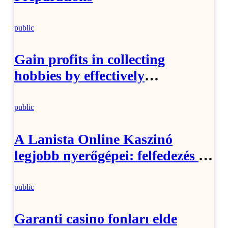
public
Gain profits in collecting
hobbies by effectively
identifying rare coins
public
A Lanista Online Kaszinó
legjobb nyerőgépei: felfedezés és
játékélmények
public
Garanti casino fonları elde