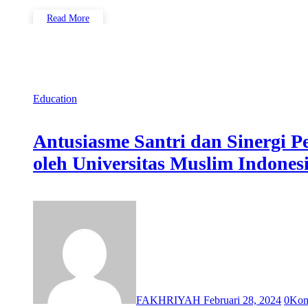
Read More
Education
Antusiasme Santri dan Sinergi Pe
oleh Universitas Muslim Indones
Fakhriyah Makassar
FAKHRIYAH
Februari 28, 2024
0
Kom