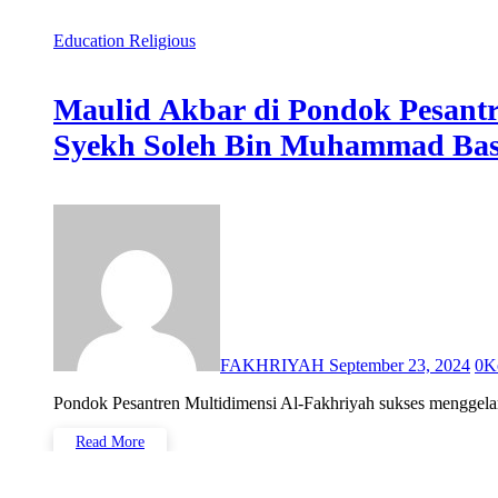
Education
Religious
Maulid Akbar di Pondok Pesant
Syekh Soleh Bin Muhammad Ba
FAKHRIYAH
September 23, 2024
0
K
Pondok Pesantren Multidimensi Al-Fakhriyah sukses menggel
Read More