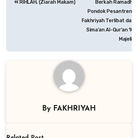
RIHLAH, (Ziarah Makam)
Berkah Ramadhan
pos
Pondok Pesantren Al
Fakhriyah Terlibat dala
Sima’an Al-Qur’an 100
Majelis
By
FAKHRIYAH
Related Post