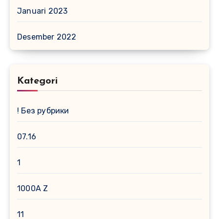
Januari 2023
Desember 2022
Kategori
! Без рубрики
07.16
1
1000A Z
11